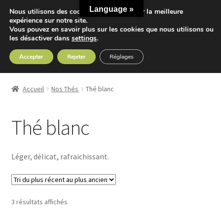
Language »
Nous utilisons des cookies pour vous offrir la meilleure
Aller
Aller
expérience sur notre site.
Menu
Vous pouvez en savoir plus sur les cookies que nous utilisons ou
à
au
les désactiver dans
settings
.
la
contenu
navigation
Accepter
Rejeter
Réglages
Accueil
Accueil
Nos Thés
Thé blanc
Ouvrir
Nos Thés
le
Thé blanc
menu
Ouvrir
Thé Premium
enfant
le
menu
Thé vert
Léger, délicat, rafraichissant.
enfant
Thé noir
Trié
3 résultats affichés
Thé Oolong
du