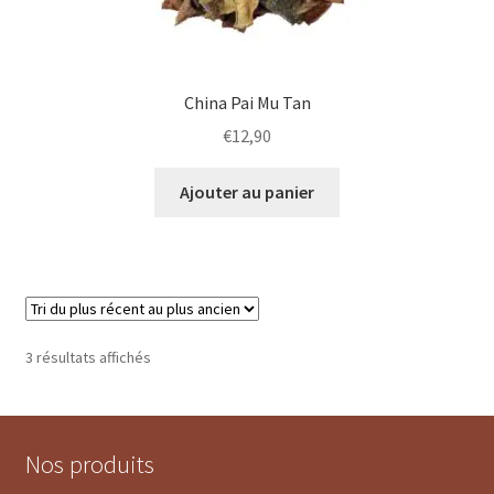
China Pai Mu Tan
€
12,90
Ajouter au panier
Trié
3 résultats affichés
du
plus
récent
au
Nos produits
plus