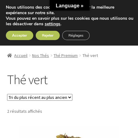
Language »
Nous utilisons des cookies pour vous offrir la meilleure
Aller
Aller
expérience sur notre site.
Menu
Vous pouvez en savoir plus sur les cookies que nous utilisons ou
à
au
les désactiver dans
settings
.
la
contenu
navigation
Accepter
Rejeter
Réglages
Accueil
Accueil
Nos Thés
Thé Premium
Thé vert
Ouvrir
Nos Thés
le
Thé vert
menu
Ouvrir
Thé Premium
enfant
le
menu
Thé vert
enfant
Trié
2 résultats affichés
Thé noir
du
plus
Thé Oolong
récent
au