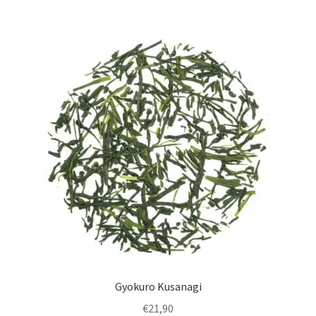
enfant
Sport
Accessoires
Gyokuro Kusanagi
€
21,90