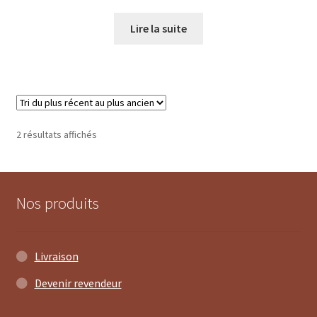
Lire la suite
Trié
2 résultats affichés
du
plus
récent
au
Nos produits
plus
ancien
Livraison
Devenir revendeur