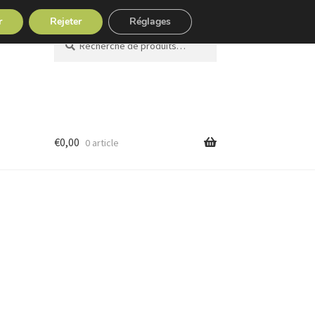
r
Rejeter
Réglages
Recherche
Recherche
pour :
€
0,00
0 article