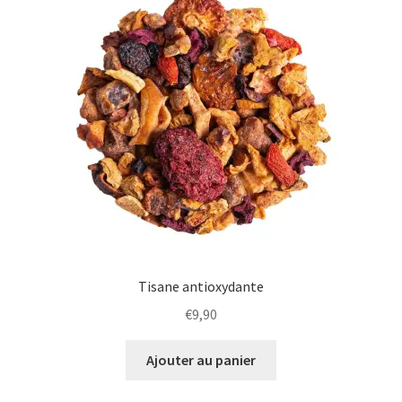
plus
ancien
Tisane antioxydante
€
9,90
Ajouter au panier