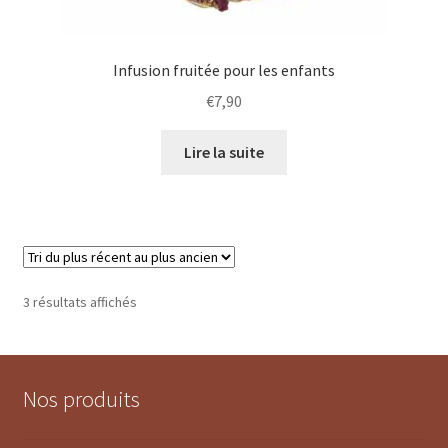
Infusion fruitée pour les enfants
€
7,90
Lire la suite
Trié
3 résultats affichés
du
plus
récent
au
1 avis
Nos produits
plus
ancien