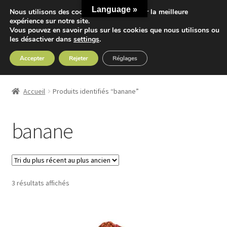
Language »
Nous utilisons des cookies pour vous offrir la meilleure
Aller
Aller
expérience sur notre site.
Menu
Vous pouvez en savoir plus sur les cookies que nous utilisons ou
à
au
les désactiver dans
settings
.
la
contenu
navigation
Accepter
Rejeter
Réglages
Accueil
Accueil
Produits identifiés “banane”
Ouvrir
Nos Thés
le
banane
menu
Ouvrir
Nos Tisanes
enfant
le
menu
Detox
enfant
Trié
3 résultats affichés
Sport
du
plus
Accessoires
récent
au