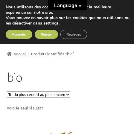
Language »
Nous utilisons des cookies pour vous offrir la meilleure
Aller
Aller
expérience sur notre site.
Menu
Vous pouvez en savoir plus sur les cookies que nous utilisons ou
à
au
les désactiver dans
settings
.
la
contenu
navigation
Accepter
Rejeter
Réglages
Accueil
Accueil
Produits identifiés “bio”
Ouvrir
Nos Thés
le
bio
menu
Ouvrir
Nos Tisanes
enfant
le
menu
Detox
enfant
Voici le seul résultat
Sport
Accessoires