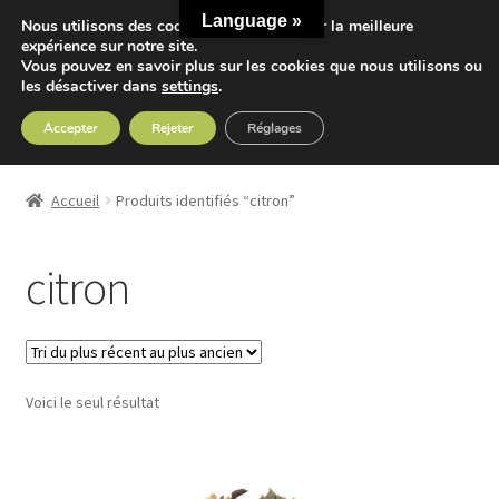
Language »
Nous utilisons des cookies pour vous offrir la meilleure
Aller
Aller
expérience sur notre site.
Menu
Vous pouvez en savoir plus sur les cookies que nous utilisons ou
à
au
les désactiver dans
settings
.
la
contenu
navigation
Accepter
Rejeter
Réglages
Accueil
Accueil
Produits identifiés “citron”
Ouvrir
Nos Thés
le
citron
menu
Ouvrir
Nos Tisanes
enfant
le
menu
Detox
enfant
Voici le seul résultat
Sport
Accessoires