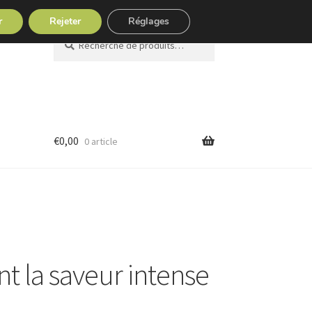
r
Rejeter
Réglages
Recherche
Recherche
pour :
€
0,00
0 article
t la saveur intense