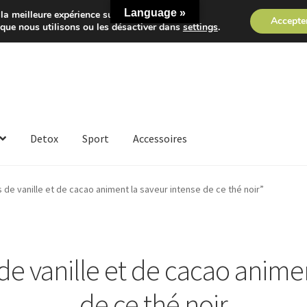
Language »
la meilleure expérience sur notre site.
Accepte
 que nous utilisons ou les désactiver dans
settings
.
Detox
Sport
Accessoires
 de vanille et de cacao animent la saveur intense de ce thé noir”
de vanille et de cacao animen
de ce thé noir