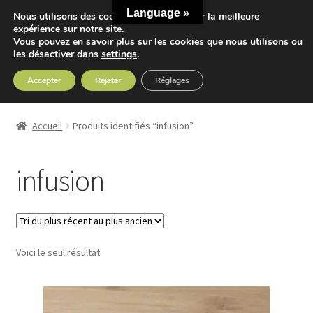
Language »
Nous utilisons des cookies pour vous offrir la meilleure
Aller
Aller
expérience sur notre site.
Menu
Vous pouvez en savoir plus sur les cookies que nous utilisons ou
à
au
les désactiver dans
settings
.
la
contenu
navigation
Accepter
Rejeter
Réglages
Accueil
Accueil
Produits identifiés “infusion”
Ouvrir
Nos Thés
le
infusion
menu
Ouvrir
Nos Tisanes
enfant
le
menu
Detox
enfant
Voici le seul résultat
Sport
Accessoires