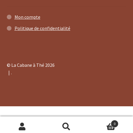
Mon compte
Politique de confidentialité
© La Cabane à Thé 2026
.
2 avis
0
Recherche
Recherche