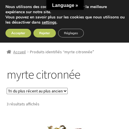
Language »
Nous utilisons des cookies pour vous offrir la meilleure
Aller
Aller
expérience sur notre site.
Menu
Vous pouvez en savoir plus sur les cookies que nous utilisons ou
à
au
les désactiver dans
settings
.
la
contenu
navigation
Accepter
Rejeter
Réglages
Accueil
Accueil
Produits identifiés “myrte citronnée”
Ouvrir
Nos Thés
le
myrte citronnée
menu
Ouvrir
Nos Tisanes
enfant
le
menu
Detox
enfant
Trié
3 résultats affichés
Sport
du
plus
Accessoires
récent
au