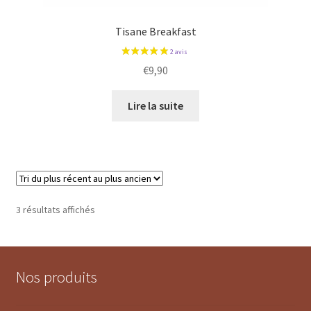
Tisane Breakfast
€
9,90
Lire la suite
Trié
3 résultats affichés
du
plus
récent
au
Nos produits
plus
ancien