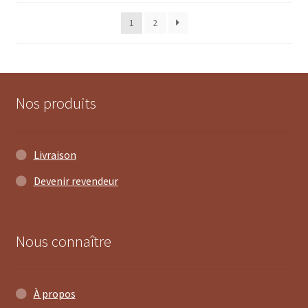
plus
1
2
récent
au
plus
ancien
Nos produits
Livraison
Devenir revendeur
Nous connaître
À propos