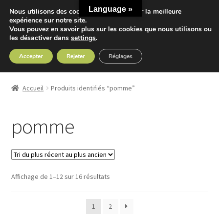
Language »
Nous utilisons des cookies pour vous offrir la meilleure
Aller
Aller
expérience sur notre site.
Menu
Vous pouvez en savoir plus sur les cookies que nous utilisons ou
à
au
les désactiver dans
settings
.
la
contenu
navigation
Accepter
Rejeter
Réglages
Accueil
Accueil
Produits identifiés “pomme”
Ouvrir
Nos Thés
le
pomme
menu
Ouvrir
Nos Tisanes
enfant
le
menu
Detox
enfant
Trié
Affichage de 1–12 sur 16 résultats
Sport
du
plus
Accessoires
1
2
récent
au