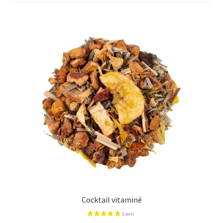
plus
ancien
Cocktail vitaminé