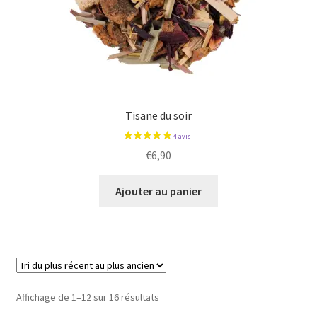
Tisane du soir
€
6,90
Ajouter au panier
Trié
Affichage de 1–12 sur 16 résultats
du