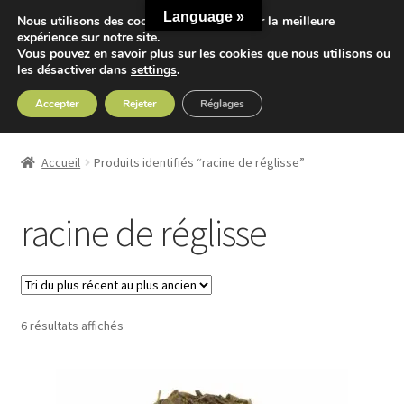
Language »
Nous utilisons des cookies pour vous offrir la meilleure
Aller
Aller
expérience sur notre site.
Menu
Vous pouvez en savoir plus sur les cookies que nous utilisons ou
à
au
les désactiver dans
settings
.
la
contenu
navigation
Accepter
Rejeter
Réglages
Accueil
Accueil
Produits identifiés “racine de réglisse”
Ouvrir
Nos Thés
le
racine de réglisse
menu
Ouvrir
Nos Tisanes
enfant
le
menu
Detox
enfant
Trié
6 résultats affichés
Sport
du
plus
Accessoires
récent
au