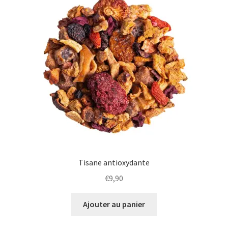
plus
ancien
Tisane antioxydante
€
9,90
Ajouter au panier