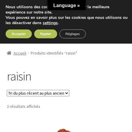
Language »
Nous utilisons des cookies pour vous offrir la meilleure
Aller
Aller
expérience sur notre site.
Menu
Vous pouvez en savoir plus sur les cookies que nous utilisons ou
à
au
les désactiver dans
settings
.
la
contenu
navigation
Accepter
Rejeter
Réglages
Accueil
Accueil
Produits identifiés “raisin”
Ouvrir
Nos Thés
le
raisin
menu
Ouvrir
Nos Tisanes
enfant
le
menu
Detox
enfant
Trié
2 résultats affichés
Sport
du
plus
Accessoires
récent
au