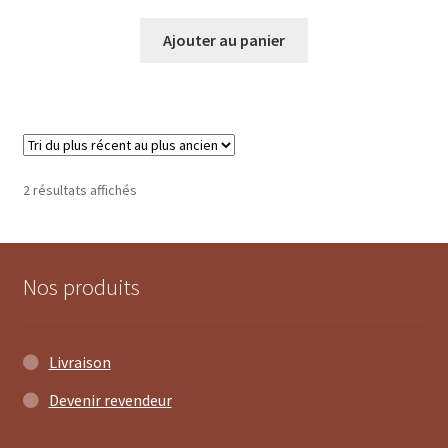
Ajouter au panier
Trié
2 résultats affichés
du
plus
récent
au
Nos produits
plus
ancien
Livraison
Devenir revendeur