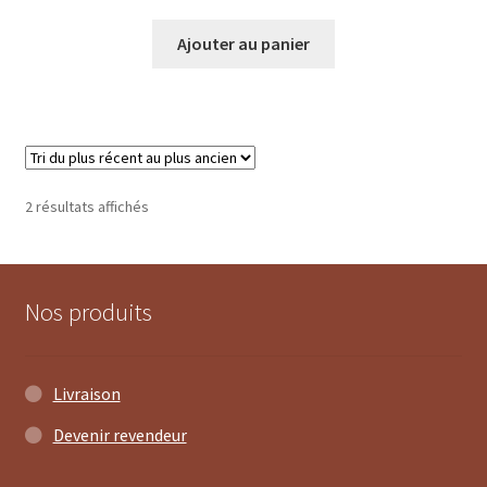
Ajouter au panier
Trié
2 résultats affichés
du
plus
récent
au
Nos produits
plus
ancien
Livraison
Devenir revendeur