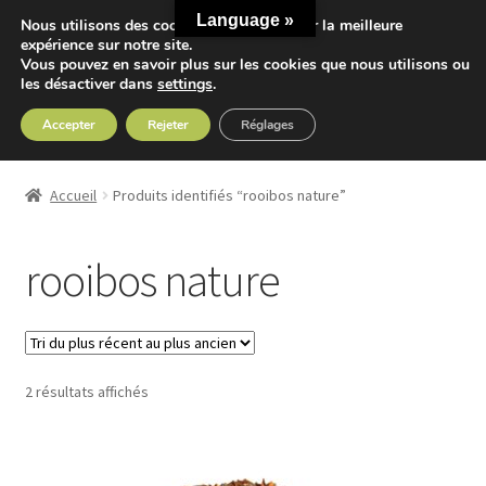
Language »
Nous utilisons des cookies pour vous offrir la meilleure
Aller
Aller
expérience sur notre site.
Menu
Vous pouvez en savoir plus sur les cookies que nous utilisons ou
à
au
les désactiver dans
settings
.
la
contenu
navigation
Accepter
Rejeter
Réglages
Accueil
Accueil
Produits identifiés “rooibos nature”
Ouvrir
Nos Thés
le
rooibos nature
menu
Ouvrir
Nos Tisanes
enfant
le
menu
Detox
enfant
Trié
2 résultats affichés
Sport
du
plus
Accessoires
récent
au