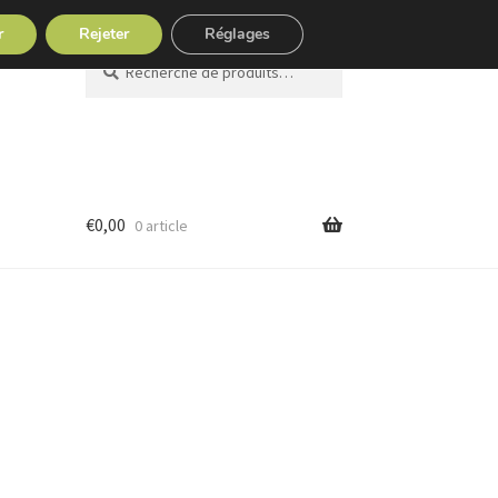
r
Rejeter
Réglages
Recherche
Recherche
pour :
€
0,00
0 article