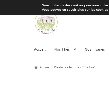
Nous utilisons des cookies pour vous offrir 
Vous pouvez en savoir plus sur les cookies
Aller
Aller
à
au
la
contenu
navigation
Accueil
Nos Thés
Nos Tisanes
Accueil
Produits identifiés “Thé bio”