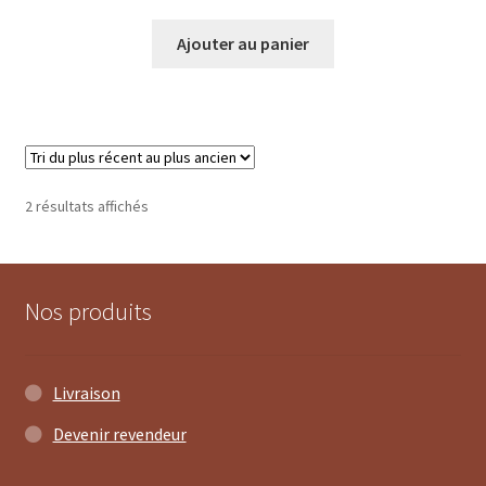
Ajouter au panier
Trié
2 résultats affichés
du
plus
récent
au
Nos produits
plus
ancien
Livraison
Devenir revendeur