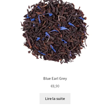
plus
ancien
Blue Earl Grey
€
8,90
Lire la suite