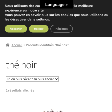
Language »
Nous utilisons des cookies pour vous offrir la meilleure
Aller
Aller
expérience sur notre site.
Menu
Vous pouvez en savoir plus sur les cookies que nous utilisons ou
à
au
les désactiver dans
settings
.
la
contenu
navigation
Accepter
Rejeter
Réglages
Accueil
Accueil
Produits identifiés “thé noir”
Ouvrir
Nos Thés
le
thé noir
menu
Ouvrir
Nos Tisanes
enfant
le
menu
Detox
enfant
Trié
2 résultats affichés
Sport
du
plus
Accessoires
récent
au