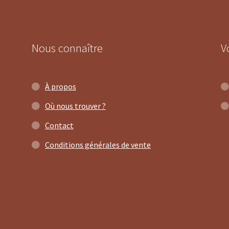
ancien
Nous connaître
V
À propos
Où nous trouver ?
Contact
Conditions générales de vente