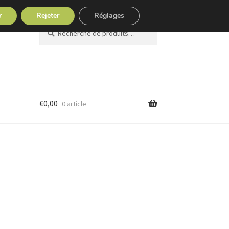
r
Rejeter
Réglages
Recherche
Recherche
pour :
€
0,00
0 article