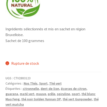
Ingrédients sélectionnés et mis en sachet en région
Bruxelloise.
Sachet de 100 grammes
Rupture de stock
UGS :
CTV2883123
Catégories :
Nos Thés
,
Sport
,
Thé vert
Étiquettes :
citronnelle
,
dent-de-lion
,
écorces de citron
,
guarana
,
maté vert
,
mauve
,
prêle
,
spiruline
,
sport
,
thé blanc
Mao Feng
,
thé noir Golden Yunnan OP
,
thé vert Gunpowder
,
thé
vert matcha