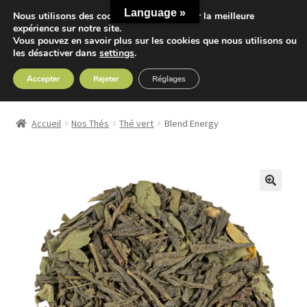
Language »
Nous utilisons des cookies pour vous offrir la meilleure
Aller
Aller
expérience sur notre site.
Menu
Vous pouvez en savoir plus sur les cookies que nous utilisons ou
à
au
les désactiver dans
settings
.
la
contenu
navigation
Accepter
Rejeter
Réglages
Accueil
Accueil
Nos Thés
Thé vert
Blend Energy
Ouvrir
Nos Thés
le
menu
Ouvrir
Nos Tisanes
enfant
le
menu
Detox
enfant
Sport
Accessoires