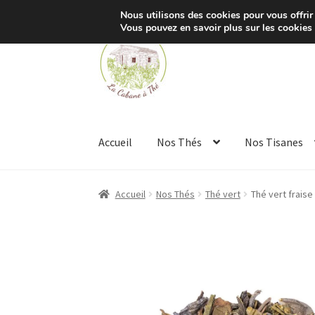
Nous utilisons des cookies pour vous offrir 
Vous pouvez en savoir plus sur les cookies
Aller
Aller
à
au
la
contenu
navigation
Accueil
Nos Thés
Nos Tisanes
Accueil
Nos Thés
Thé vert
Thé vert frais