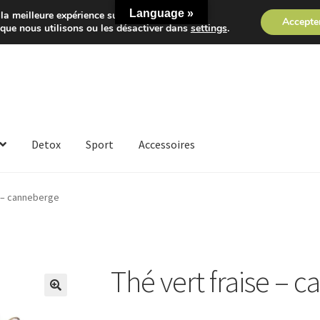
Language »
la meilleure expérience sur notre site.
Accepte
 que nous utilisons ou les désactiver dans
settings
.
Detox
Sport
Accessoires
e – canneberge
Thé vert fraise – 