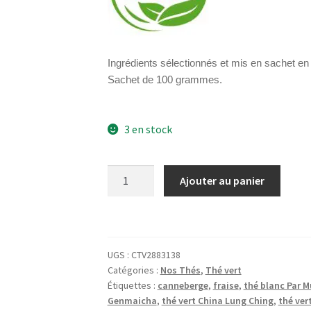
Ingrédients sélectionnés et mis en sachet en 
Sachet de 100 grammes.
3 en stock
quantité
Ajouter au panier
de
Thé
vert
fraise
UGS :
CTV2883138
-
Catégories :
Nos Thés
,
Thé vert
canneberge
Étiquettes :
canneberge
,
fraise
,
thé blanc Par 
Genmaicha
,
thé vert China Lung Ching
,
thé ver