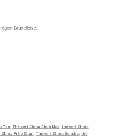
région Bruxelloise.
Mu Tan
,
Thé vert China Chun Mee
,
thé vert China
t China Pi Lo Chun
,
Thé vert China Sencha
,
thé