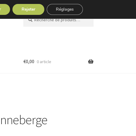
r
Rejeter
Réglages
Recherche
Recherche
pour :
€
0,00
0 article
canneberge