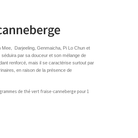
– canneberge
n Mee, Darjeeling, Genmaicha, Pi Lo Chun et
s séduira par sa douceur et son mélange de
dant renforcé, mais il se caractérise surtout par
rinaires, en raison de la présence de
5 grammes de thé vert fraise-canneberge pour 1