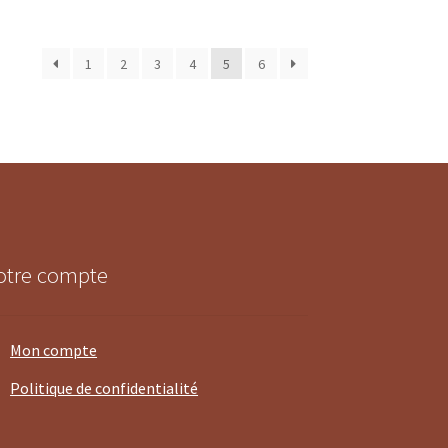
1
2
3
4
5
6
otre compte
Mon compte
Politique de confidentialité