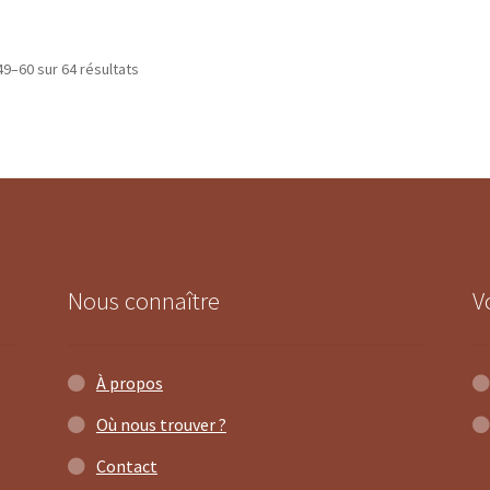
Trié
49–60 sur 64 résultats
du
plus
récent
au
plus
ancien
Nous connaître
V
À propos
Où nous trouver ?
Contact