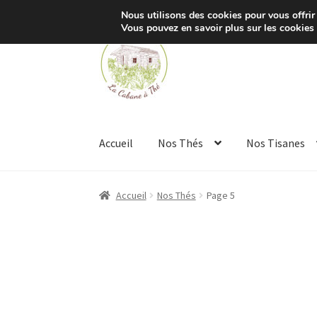
Nous utilisons des cookies pour vous offrir 
Vous pouvez en savoir plus sur les cookies
Aller
Aller
à
au
la
contenu
navigation
Accueil
Nos Thés
Nos Tisanes
Accueil
Nos Thés
Page 5