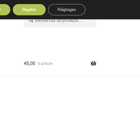
r
Rejeter
Réglages
Recherche
Recherche
pour :
€
0,00
0 article