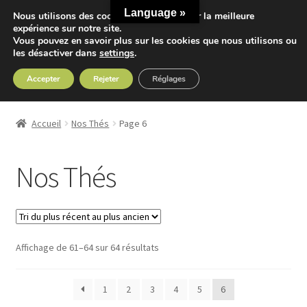
Language »
Nous utilisons des cookies pour vous offrir la meilleure
Aller
Aller
expérience sur notre site.
Menu
Vous pouvez en savoir plus sur les cookies que nous utilisons ou
à
au
les désactiver dans
settings
.
la
contenu
navigation
Accepter
Rejeter
Réglages
Accueil
Accueil
Nos Thés
Page 6
Ouvrir
Nos Thés
le
Nos Thés
menu
Ouvrir
Nos Tisanes
enfant
le
menu
Detox
enfant
Trié
Affichage de 61–64 sur 64 résultats
Sport
du
plus
Accessoires
1
2
3
4
5
6
récent
au