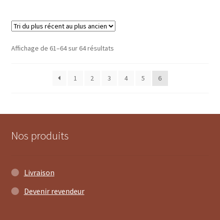
Trié
Affichage de 61–64 sur 64 résultats
du
plus
1
2
3
4
5
6
récent
au
plus
ancien
Nos produits
Livraison
Devenir revendeur