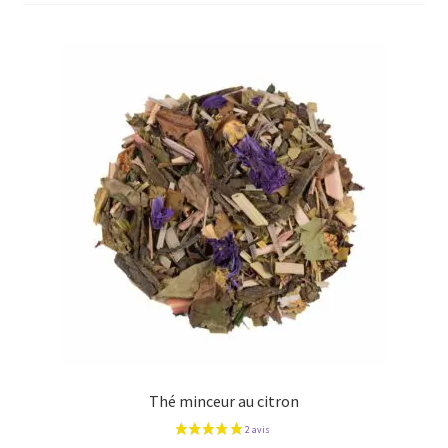
plus
ancien
Thé minceur au citron