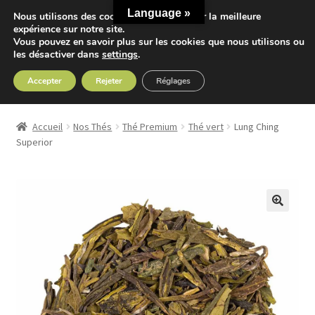
Language »
Nous utilisons des cookies pour vous offrir la meilleure
Aller
Aller
expérience sur notre site.
Menu
Vous pouvez en savoir plus sur les cookies que nous utilisons ou
à
au
les désactiver dans
settings
.
la
contenu
navigation
Accepter
Rejeter
Réglages
Accueil
Accueil
Nos Thés
Thé Premium
Thé vert
Lung Ching
Ouvrir
Superior
Nos Thés
le
menu
Ouvrir
Nos Tisanes
enfant
le
menu
Detox
enfant
Sport
Accessoires