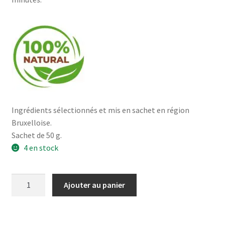
Ingrédients sélectionnés et mis en sachet en région
Bruxelloise.
Sachet de 50 g.
4 en stock
quantité
Ajouter au panier
de
Lung
Ching