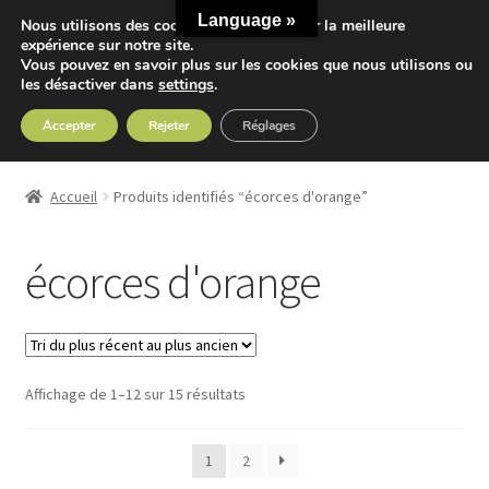
Language »
Nous utilisons des cookies pour vous offrir la meilleure
Aller
Aller
expérience sur notre site.
Menu
Vous pouvez en savoir plus sur les cookies que nous utilisons ou
à
au
les désactiver dans
settings
.
la
contenu
navigation
Accepter
Rejeter
Réglages
Accueil
Accueil
Produits identifiés “écorces d'orange”
Ouvrir
Nos Thés
le
écorces d'orange
menu
Ouvrir
Nos Tisanes
enfant
le
menu
Detox
enfant
Trié
Affichage de 1–12 sur 15 résultats
Sport
du
plus
Accessoires
1
2
récent
au