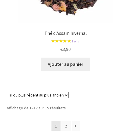
1 avis
Thé d’Assam hivernal
€
8,90
Ajouter au panier
Trié
Affichage de 1–12 sur 15 résultats
du
plus
1
2
récent