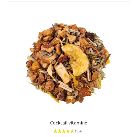
plus
ancien
Cocktail vitaminé