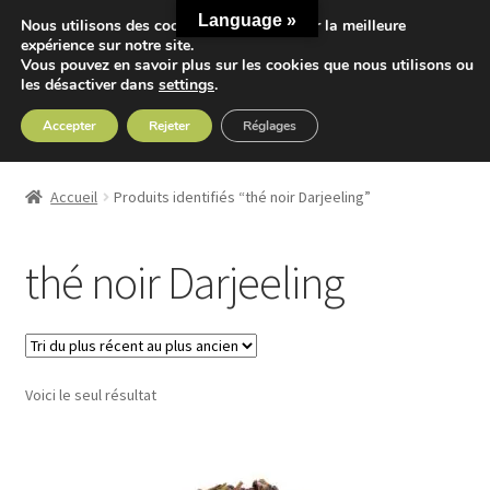
Language »
Nous utilisons des cookies pour vous offrir la meilleure
Aller
Aller
expérience sur notre site.
Menu
Vous pouvez en savoir plus sur les cookies que nous utilisons ou
à
au
les désactiver dans
settings
.
la
contenu
navigation
Accepter
Rejeter
Réglages
Accueil
Accueil
Produits identifiés “thé noir Darjeeling”
Ouvrir
Nos Thés
le
thé noir Darjeeling
menu
Ouvrir
Nos Tisanes
enfant
le
menu
Detox
enfant
Voici le seul résultat
Sport
Accessoires