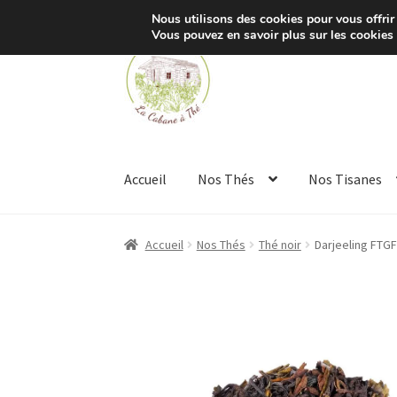
Nous utilisons des cookies pour vous offrir 
Vous pouvez en savoir plus sur les cookies
Aller
Aller
à
au
la
contenu
navigation
Accueil
Nos Thés
Nos Tisanes
Accueil
Nos Thés
Thé noir
Darjeeling FTGF