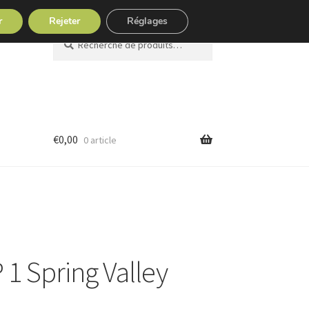
r
Rejeter
Réglages
Recherche
Recherche
pour :
€
0,00
0 article
1 Spring Valley