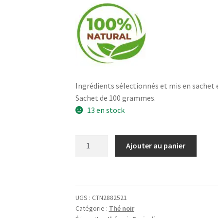
Ingrédients sélectionnés et mis en sachet 
Sachet de 100 grammes.
13 en stock
quantité
Ajouter au panier
de
Darjeeling
FTGFOP
1
UGS :
CTN2882521
Spring
Catégorie :
Thé noir
Valley