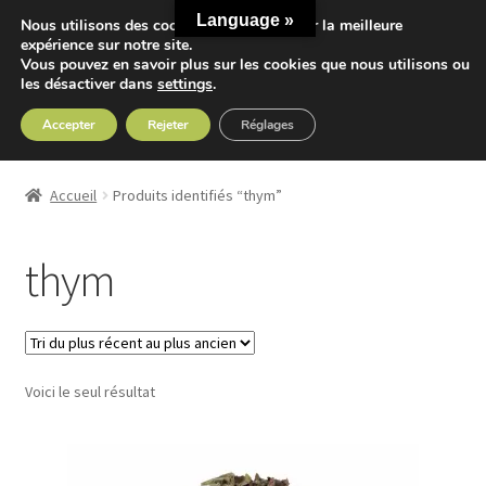
Language »
Nous utilisons des cookies pour vous offrir la meilleure
Aller
Aller
expérience sur notre site.
Menu
Vous pouvez en savoir plus sur les cookies que nous utilisons ou
à
au
les désactiver dans
settings
.
la
contenu
navigation
Accepter
Rejeter
Réglages
Accueil
Accueil
Produits identifiés “thym”
Ouvrir
Nos Thés
le
thym
menu
Ouvrir
Nos Tisanes
enfant
le
menu
Detox
enfant
Voici le seul résultat
Sport
Accessoires