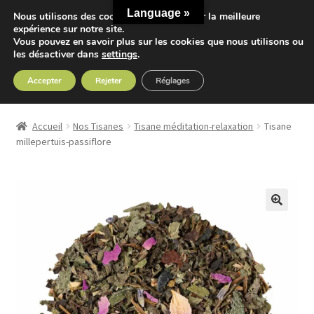
Language »
Nous utilisons des cookies pour vous offrir la meilleure
Aller
Aller
expérience sur notre site.
Menu
Vous pouvez en savoir plus sur les cookies que nous utilisons ou
à
au
les désactiver dans
settings
.
la
contenu
navigation
Accepter
Rejeter
Réglages
Accueil
Accueil
Nos Tisanes
Tisane méditation-relaxation
Tisane
Ouvrir
millepertuis-passiflore
Nos Thés
le
menu
Ouvrir
Nos Tisanes
enfant
le
menu
Detox
enfant
Sport
Accessoires