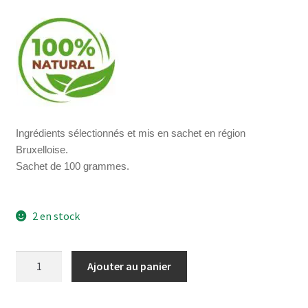
Ingrédients sélectionnés et mis en sachet en région
Bruxelloise.
Sachet de 100 grammes.
2 en stock
quantité
Ajouter au panier
de
Tisane