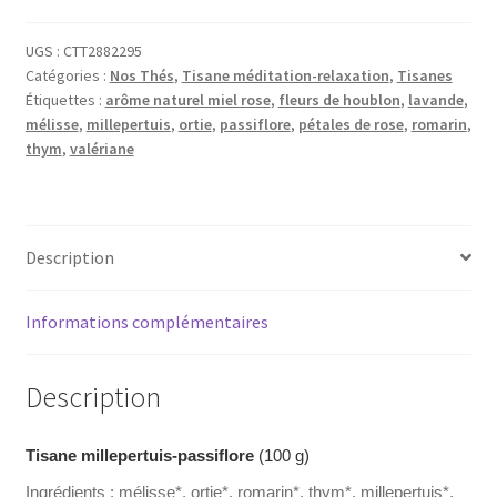
millepertuis-
passiflore
UGS :
CTT2882295
Catégories :
Nos Thés
,
Tisane méditation-relaxation
,
Tisanes
Étiquettes :
arôme naturel miel rose
,
fleurs de houblon
,
lavande
,
mélisse
,
millepertuis
,
ortie
,
passiflore
,
pétales de rose
,
romarin
,
thym
,
valériane
Description
Informations complémentaires
Description
Tisane millepertuis-passiflore
(100 g)
Ingrédients : mélisse*, ortie*, romarin*, thym*, millepertuis*,