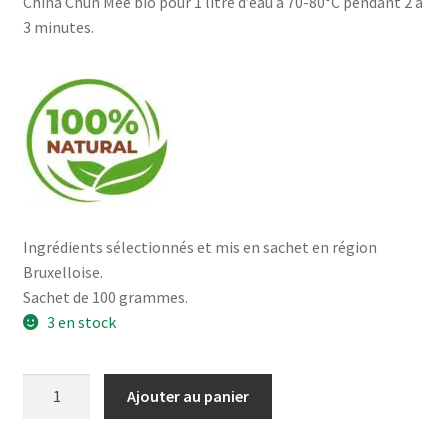
China Chun Mee bio pour 1 litre d’eau à 70-80°C pendant 2 à
3 minutes.
Ingrédients sélectionnés et mis en sachet en région
Bruxelloise.
Sachet de 100 grammes.
3 en stock
quantité
Ajouter au panier
de
China