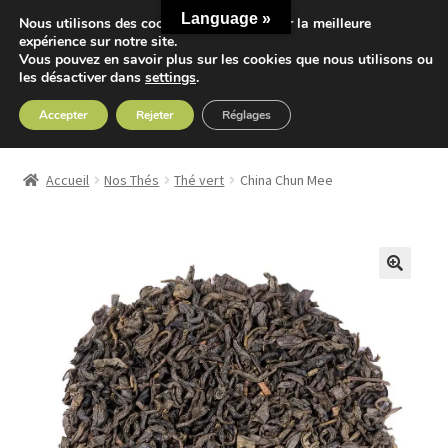
Language »
Nous utilisons des cookies pour vous offrir la meilleure
Aller
Aller
expérience sur notre site.
Menu
Vous pouvez en savoir plus sur les cookies que nous utilisons ou
à
au
les désactiver dans
settings
.
la
contenu
navigation
Accepter
Rejeter
Réglages
Accueil
Accueil
Nos Thés
Thé vert
China Chun Mee
Ouvrir
Nos Thés
le
menu
Ouvrir
Nos Tisanes
enfant
le
menu
Detox
enfant
Sport
Accessoires