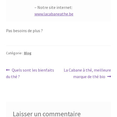
– Notre site internet:
www.lacabaneathe.be
Pas besoins de plus ?
Catégorie :
Blog
Navigation
Article
Article
Quels sont les bienfaits
La Cabane à thé, meilleure
précédent :
suivant :
du thé ?‌
marque de thé bio
de
l’article
Laisser un commentaire