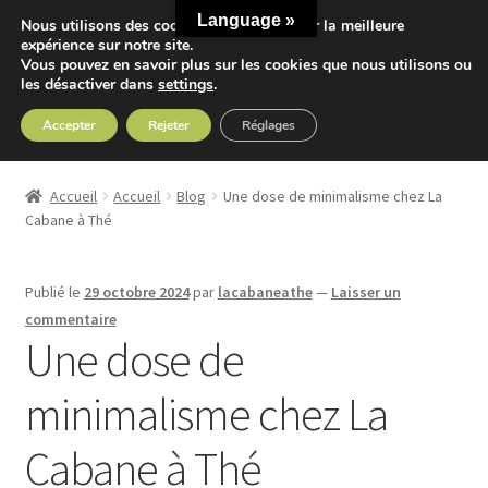
Language »
Nous utilisons des cookies pour vous offrir la meilleure
Aller
Aller
expérience sur notre site.
Menu
Vous pouvez en savoir plus sur les cookies que nous utilisons ou
à
au
les désactiver dans
settings
.
la
contenu
navigation
Accepter
Rejeter
Réglages
Accueil
Accueil
Accueil
Blog
Une dose de minimalisme chez La
Ouvrir
Cabane à Thé
Nos Thés
le
menu
Ouvrir
Nos Tisanes
Publié le
29 octobre 2024
par
lacabaneathe
—
Laisser un
enfant
le
commentaire
menu
Detox
Une dose de
enfant
minimalisme chez La
Sport
Cabane à Thé
Accessoires