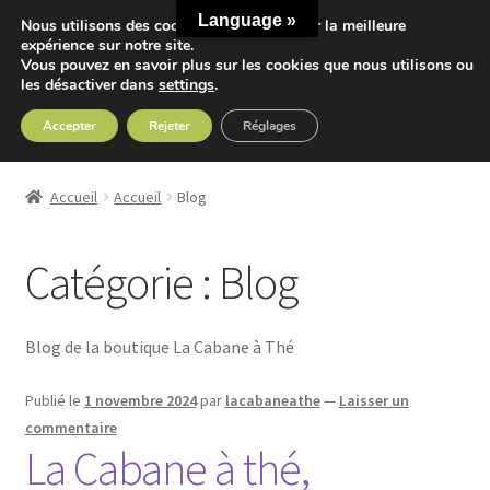
Language »
Nous utilisons des cookies pour vous offrir la meilleure
Aller
Aller
expérience sur notre site.
Menu
Vous pouvez en savoir plus sur les cookies que nous utilisons ou
à
au
les désactiver dans
settings
.
la
contenu
navigation
Accepter
Rejeter
Réglages
Accueil
Accueil
Accueil
Blog
Ouvrir
Nos Thés
le
Catégorie :
Blog
menu
Ouvrir
Nos Tisanes
enfant
le
menu
Detox
Blog de la boutique La Cabane à Thé
enfant
Sport
Publié le
1 novembre 2024
par
lacabaneathe
—
Laisser un
commentaire
La Cabane à thé,
Accessoires