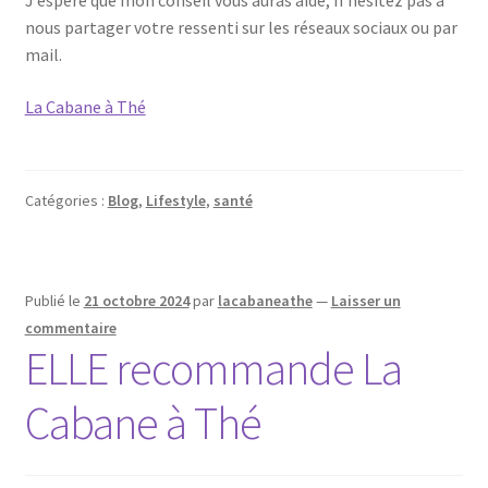
J’espère que mon conseil vous auras aidé, n’hésitez pas à
nous partager votre ressenti sur les réseaux sociaux ou par
mail.
La Cabane à Thé
Catégories :
Blog
,
Lifestyle
,
santé
Publié le
21 octobre 2024
par
lacabaneathe
—
Laisser un
commentaire
ELLE recommande La
Cabane à Thé