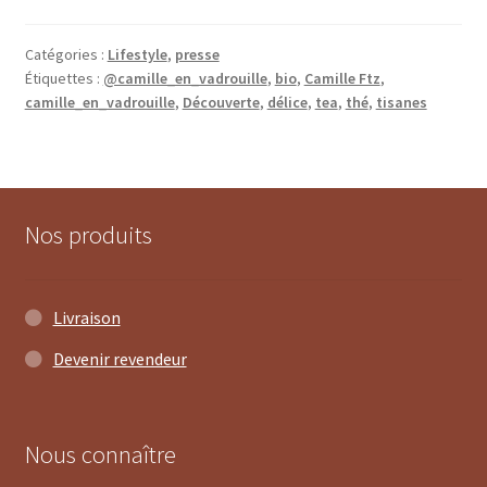
Catégories :
Lifestyle
,
presse
Étiquettes :
@camille_en_vadrouille
,
bio
,
Camille Ftz
,
camille_en_vadrouille
,
Découverte
,
délice
,
tea
,
thé
,
tisanes
Nos produits
Livraison
Devenir revendeur
Nous connaître