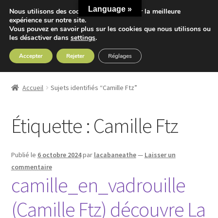
Language »
Nous utilisons des cookies pour vous offrir la meilleure
Aller
Aller
expérience sur notre site.
Menu
Vous pouvez en savoir plus sur les cookies que nous utilisons ou
à
au
les désactiver dans
settings
.
la
contenu
navigation
Accepter
Rejeter
Réglages
Accueil
Accueil
Sujets identifiés “Camille Ftz”
Ouvrir
Nos Thés
le
Étiquette :
Camille Ftz
menu
Ouvrir
Nos Tisanes
enfant
le
menu
Detox
Publié le
6 octobre 2024
par
lacabaneathe
—
Laisser un
enfant
commentaire
Sport
camille_en_vadrouille
(Camille Ftz) découvre La
Accessoires