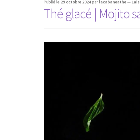
Publié le
29 octobre 2024
par
lacabaneathe
—
Lai
Thé glacé | Mojito s