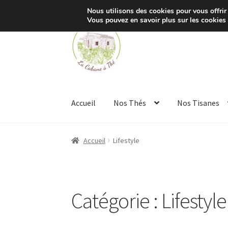
Nous utilisons des cookies pour vous offrir 
Vous pouvez en savoir plus sur les cookies
Aller
Aller
à
au
la
contenu
navigation
Accueil
Nos Thés
Nos Tisanes
Accueil
Lifestyle
Catégorie :
Lifestyle