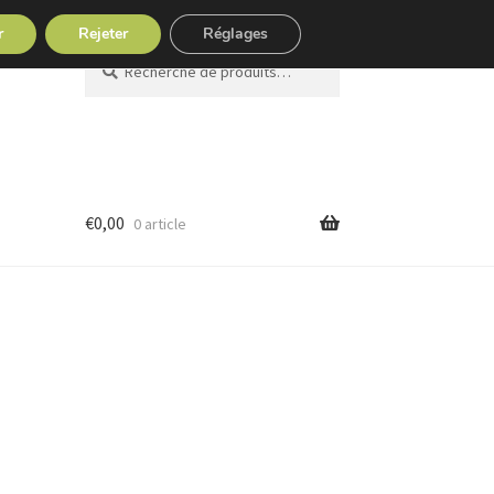
r
Rejeter
Réglages
Recherche
Recherche
pour :
€
0,00
0 article