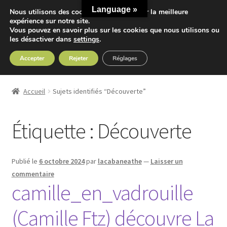
Language »
Nous utilisons des cookies pour vous offrir la meilleure
Aller
Aller
expérience sur notre site.
Menu
Vous pouvez en savoir plus sur les cookies que nous utilisons ou
à
au
les désactiver dans
settings
.
la
contenu
navigation
Accepter
Rejeter
Réglages
Accueil
Accueil
Sujets identifiés “Découverte”
Ouvrir
Nos Thés
le
Étiquette :
Découverte
menu
Ouvrir
Nos Tisanes
enfant
le
menu
Detox
Publié le
6 octobre 2024
par
lacabaneathe
—
Laisser un
enfant
commentaire
Sport
camille_en_vadrouille
(Camille Ftz) découvre La
Accessoires