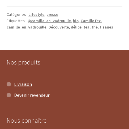
Catégories :
Lifestyle
,
presse
Étiquettes :
@camille_en_vadrouille
,
bio
,
Camille Ftz
,
camille_en_vadrouille
,
Découverte
,
délice
,
tea
,
thé
,
tisanes
Nos produits
Livraison
Devenir revendeur
Nous connaître